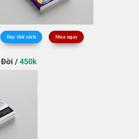
Đọc thử sách
Mua ngay
Đời /
450k