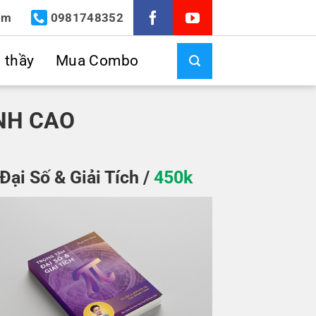
om
0981748352
u thầy
Mua Combo
NH CAO
Đại Số & Giải Tích /
450k