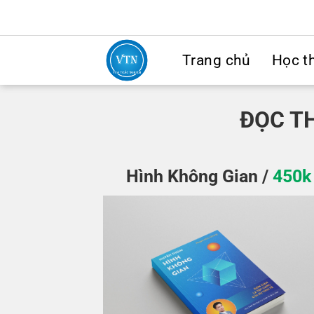
Bỏ
ADD ANYTHING HERE OR JUST REMOV
qua
nội
Trang chủ
Học t
dung
ĐỌC T
Hình Không Gian /
450k