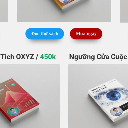
Đọc thử sách
Mua ngay
 Tích OXYZ /
450k
Ngưỡng Cửa Cuộc 