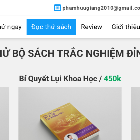
phamhuugiang2010@gmail.c
E IT...
hử ngay
Đọc thử sách
Review
Giới thiệ
HỬ BỘ SÁCH TRẮC NGHIỆM ĐỈ
Bí Quyết Lụi Khoa Học /
450k