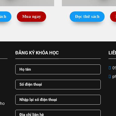
sách
Mua ngay
Đọc thử sách
ĐĂNG KÝ KHÓA HỌC
LIÊ
0
p
cho