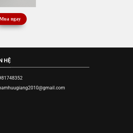
Mua ngay
N HỆ
981748352
hamhuugiang2010@gmail.com